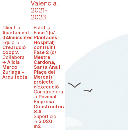
Valencia.
2021-
2023
Client →
Estat →
Ajuntament
Fase 1 (c/
d’Almussafes
Plantades i
Equip →
Hospital)
Crearqció
contruït |
coop.v.
Fase 2 (c/
Col·labora
Mestre
→
Alicia
Cardona,
Marco
Santa Ana i
Zuriaga –
Plaça del
Arquitecta
Mercat)
projecte
d’execució
Constructora
→
Pavasal
Empresa
Constructora
S.A
Superfície
→
3.020
m2