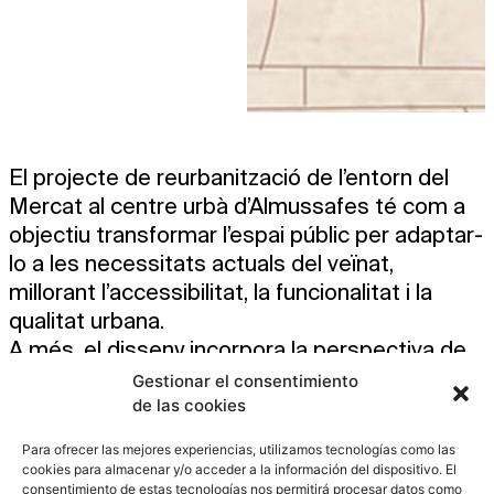
El projecte de reurbanització de l’entorn del
Mercat al centre urbà d’Almussafes té com a
objectiu transformar l’espai públic per adaptar-
lo a les necessitats actuals del veïnat,
millorant l’accessibilitat, la funcionalitat i la
qualitat urbana.
A més, el disseny incorpora la perspectiva de
gènere, assegurant un espai inclusiu i segur
Gestionar el consentimiento
per a totes les persones. També es preveu la
de las cookies
implantació d’un sistema de drenatge urbà
Para ofrecer las mejores experiencias, utilizamos tecnologías como las
sostenible, amb la finalitat de respectar el
cookies para almacenar y/o acceder a la información del dispositivo. El
cicle natural de l’aigua i minimitzar-ne l’impacte
consentimiento de estas tecnologías nos permitirá procesar datos como