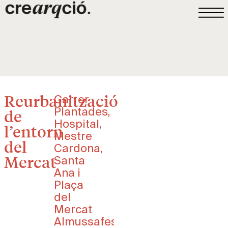
Reurbanització
Carrer
Plantades,
de
Hospital,
l’entorn
Mestre
del
Cardona,
Mercat
Santa
Ana i
Plaça
del
Mercat
Almussafes,