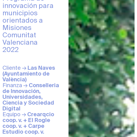
innovación para
municipios
orientados a
Misiones
Comunitat
Valenciana
2022
Cliente →
Las Naves
(Ayuntamiento de
València)
Finanza →
Conselleria
de Innovación,
Universidades,
Ciencia y Sociedad
Digital
Equipo →
Crearqcio
coop. v. + El Rogle
coop. v. + Carpe
Estudio coop. v.