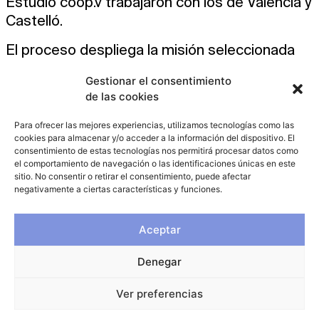
Estudio coop.v trabajaron con los de València y
Castelló.
El proceso despliega la misión seleccionada
para cada municipio, la cual cuenta con una
Gestionar el consentimiento
cartera de acciones transdisciplinarias para
de las cookies
lograr una meta audaz e inspiradora, a la vez
que cuantificable, que promueva la
Para ofrecer las mejores experiencias, utilizamos tecnologías como las
cookies para almacenar y/o acceder a la información del dispositivo. El
transformación de los municipios hacia ese
consentimiento de estas tecnologías nos permitirá procesar datos como
horizonte a través de la innovación.
el comportamiento de navegación o las identificaciones únicas en este
sitio. No consentir o retirar el consentimiento, puede afectar
negativamente a ciertas características y funciones.
Aceptar
Denegar
Ver preferencias