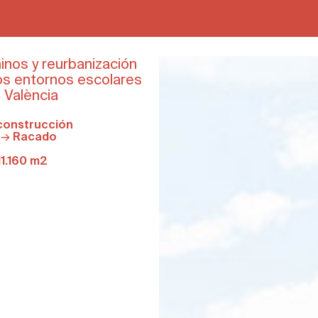
nos y reurbanización
los entornos escolares
 València
construcción
a →
Racado
11.160 m2