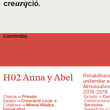
Construïm
H02 Anna y Abel
Rehabilitaci
unifamiliar
Almussafes,
2016-2019
Cliente →
Privado
Estado →
Con
Equipo →
Crearqció coop. v.
Constructor
Colabora →
Milena Villalba,
Servicios
fotografías
Superficie →