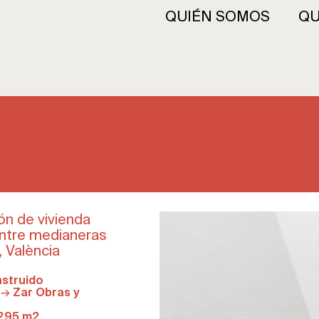
QUIÉN SOMOS
QU
ón de vivienda
 entre medianeras
 València
struido
a →
Zar Obras y
295 m2