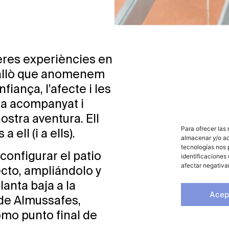
meres experiències en
a allò que anomenem
fiança, l’afecte i les
ha acompanyat i
nostra aventura. Ell
Para ofrecer las
 ell (i a ells).
almacenar y/o ac
tecnologías nos 
configurar el patio
identificaciones 
afectar negativa
cto, ampliándolo y
anta baja a la
Acep
 de Almussafes,
omo punto final de