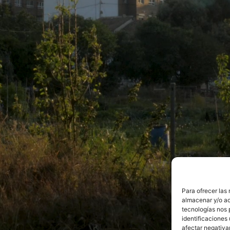
Para ofrecer las
almacenar y/o ac
tecnologías nos 
identificaciones 
afectar negativa